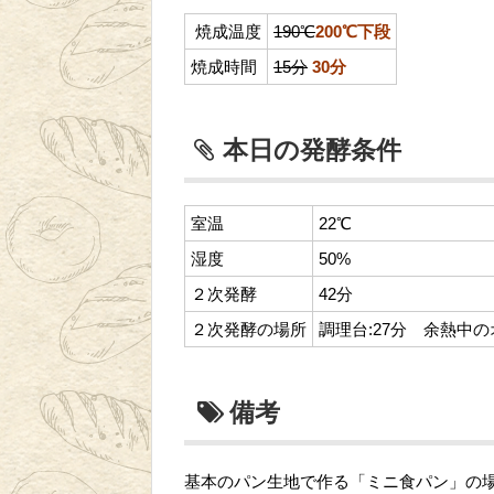
焼成温度
190℃
200℃下段
焼成時間
15分
30分
本日の発酵条件
室温
22℃
湿度
50%
２次発酵
42分
２次発酵の場所
調理台:27分 余熱中の
備考
基本のパン生地で作る「ミニ食パン」の場