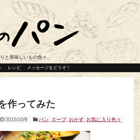
くりと美味しいもの色々。
ル
レシピ
メッセージをどうぞ！
を作ってみた
2015/10/9
パン
,
スープ
,
おかず
,
お気に入り色々