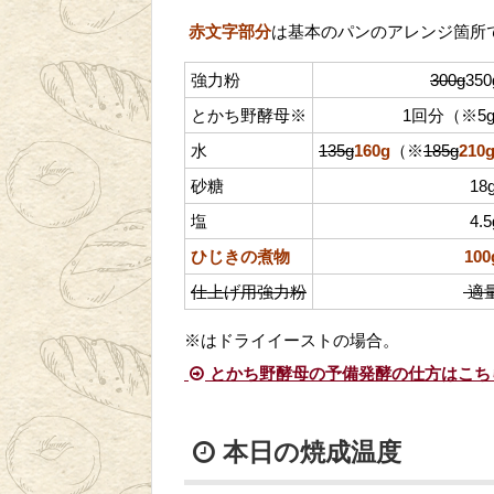
赤文字部分
は基本のパンのアレンジ箇所
強力粉
300g
350
とかち野酵母※
1回分（※5g
水
135g
160g
（※
185g
210
砂糖
18
塩
4.5
ひじきの煮物
100
仕上げ用強力粉
適
※はドライイーストの場合。
とかち野酵母の予備発酵の仕方はこち
本日の焼成温度