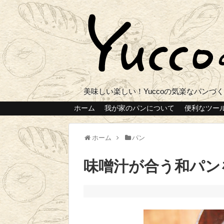
美味しい楽しい！Yuccoの気楽なパンづ
ホーム
我が家のパンについて
便利なツー
ホーム
パン
味噌汁が合う和パン