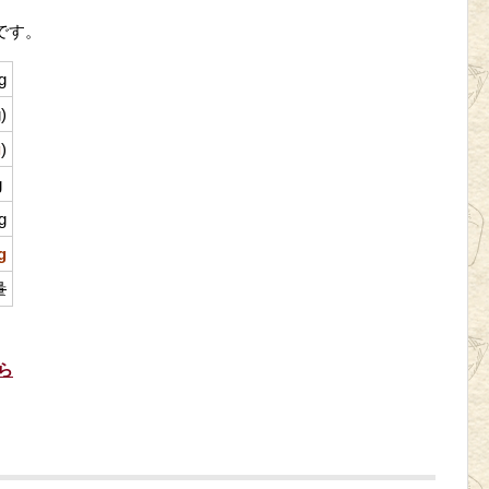
です。
g
)
g
)
g
g
g
量
ら