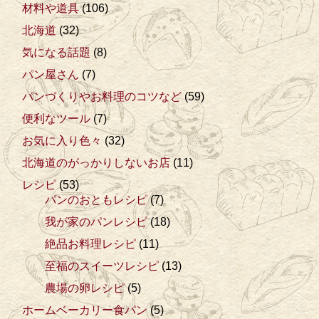
材料や道具
(106)
北海道
(32)
気になる話題
(8)
パン屋さん
(7)
パンづくりやお料理のコツなど
(59)
便利なツール
(7)
お気に入り色々
(32)
北海道のがっかりしないお店
(11)
レシピ
(53)
パンのおともレシピ
(7)
我が家のパンレシピ
(18)
絶品お料理レシピ
(11)
至福のスイーツレシピ
(13)
農場の卵レシピ
(5)
ホームベーカリー食パン
(5)