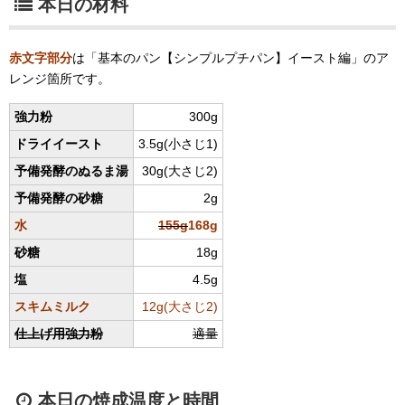
本日の材料
赤文字部分
は「基本のパン【シンプルプチパン】イースト編」のア
レンジ箇所です。
強力粉
300g
ドライイースト
3.5g(小さじ1)
予備発酵のぬるま湯
30g(大さじ2)
予備発酵の砂糖
2g
水
155g
168g
砂糖
18g
塩
4.5g
スキムミルク
12g(大さじ2)
仕上げ用強力粉
適量
本日の焼成温度と時間