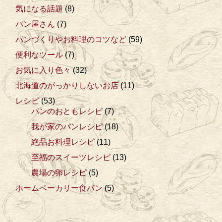
気になる話題
(8)
パン屋さん
(7)
パンづくりやお料理のコツなど
(59)
便利なツール
(7)
お気に入り色々
(32)
北海道のがっかりしないお店
(11)
レシピ
(53)
パンのおともレシピ
(7)
我が家のパンレシピ
(18)
絶品お料理レシピ
(11)
至福のスイーツレシピ
(13)
農場の卵レシピ
(5)
ホームベーカリー食パン
(5)