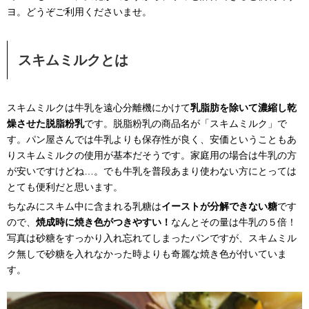
ヨ。どうぞご利用くださいませ。
スキムミルクとは
スキムミルクは牛乳を遠心分離機にかけて
乳脂肪を除いて濃縮し乾
燥させた脱脂粉乳
です。脱脂粉乳の商品名が「スキムミルク」で
す。パン屋さんでは牛乳よりも保存性が良く、安価ということもあ
りスキムミルクの使用が基本だそうです。家庭用の場合は牛乳の方
が安いですけどね…。でも牛乳を普段あまり使わない方にとっては
とても便利だと思います。
ちなみにスキム中に含まれる乳糖は
イーストが分解できない糖
です
ので、
焼成時に焼き色がつきやすい！
なんとその量は牛乳の５倍！
写真は砂糖をすっかり入れ忘れてしまったパンですが、スキムミル
ク無しで砂糖を入れなかった時よりも奇麗な焼き色が付いていま
す。