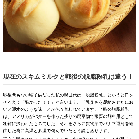
現在のスキムミルクと戦後の脱脂粉乳は違う！
戦後間もない頃子供だった私の親世代は「脱脂粉乳」というと口を
そろえて「酷かった！！」と言います。「乳臭さを凝縮させたにお
いと泥水のような味」とか色々言われています。当時の脱脂粉乳
は、アメリカがバターを作った残りの廃棄物で家畜の飼料用として
粗雑に扱われたものでした。それをさらに貨物船でパナマ運河を経
由した為に高温と多湿で傷んでいたとう説もあります。