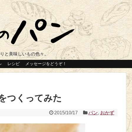
くりと美味しいもの色々。
ル
レシピ
メッセージをどうぞ！
をつくってみた
2015/10/17
パン
,
おかず