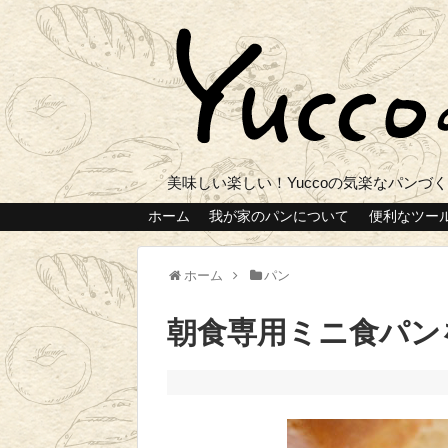
美味しい楽しい！Yuccoの気楽なパンづ
ホーム
我が家のパンについて
便利なツー
ホーム
パン
朝食専用ミニ食パン