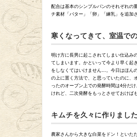
配合は基本のシンプルパンのそれぞれの
チ素材「バター」「卵」「練乳」を追加
寒くなってきて、室温で
明け方に長男に起こされてしまい仕込み
てしまいます。かといって今より早く起
をしなくてはいけません…。今日はほん
の上に置く方法で、と思っていたのに、
ったのオーブン上での発酵時間は4分だ
けれど、二次発酵をもっとさせておけば
キムチを久々に作りまし
農家さんから大きな白菜をドン！といた