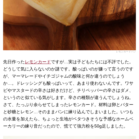
レモンカードパン
先日作った
レモンカード
ですが…実は子どもたちには不評でした。
どうして気に入らないのか謎です。酸っぱいのが嫌って言うのです
が、マーマレードやイチゴジャムの酸味と何か違うのでしょう
か…。ドレッシングも酸っぱいって、あまり使わないんです。ワサ
ビやマスタードの辛さは好きだけど、チリペッパーの辛さはダメ、
というのと似ている気がします。辛さの種類が違うんでしょうね。
さて、たっぷり余らせてしまったレモンカード。材料は卵とバター
と砂糖とレモン…そのままパンに練り込んでしまいました。いつも
の水量を加えたら、ちょっと生地がベタつきそうな予感なホームベ
ーカリーの練り音だったので、慌てて強力粉を50g足しました。