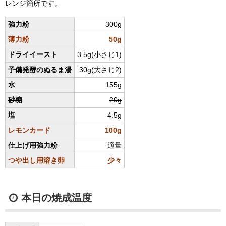
レンジ箇所です。
強力粉
300g
薄力粉
50g
ドライイースト
3.5g(小さじ1)
予備発酵のぬるま湯
30g(大さじ2)
水
155g
砂糖
20g
塩
4.5g
レモンカード
100g
仕上げ用強力粉
適量
つや出し用溶き卵
少々
本日の焼成温度