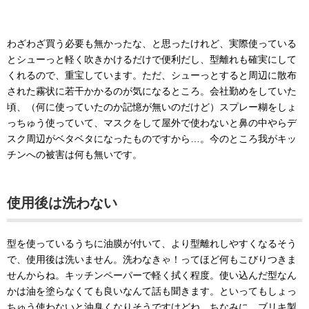
わざわざ買う必要も無かったな、と思ったけれど、実際使っている
とシューっと軽く吹きかけるだけで便利だし、型離れも確実にして
くれるので、重宝しています。ただ、シューっとすると周辺に散布
された霧状に若干かかるのが気になるところ。会社勤めをしていた
頃、（何に使っていたのか記憶が無いのだけど）スプレー糊をしょ
っちゅう使っていて、マスクをして屋外で使わないと鼻の中やらデ
スク周辺がベタベタになったものですから…。今のところ我がキッ
チンへの被害は何も無いです。
使用後は洗わない
型を使っているうちに油膜が付いて、より型離れしやすくなるそう
で、使用後は洗いません。洗わなきゃ！ってほど何もこびりつきま
せんからね。キッチンペーパーで軽く拭く程度。使い込んだ型なん
かは油を塗らなくても良いなんて話も聞きます。といってもしょっ
ちゅう使わないと油臭くなりそうですけどね。ちなみに、ブリキ製