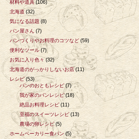
材料や道具
(106)
北海道
(32)
気になる話題
(8)
パン屋さん
(7)
パンづくりやお料理のコツなど
(59)
便利なツール
(7)
お気に入り色々
(32)
北海道のがっかりしないお店
(11)
レシピ
(53)
パンのおともレシピ
(7)
我が家のパンレシピ
(18)
絶品お料理レシピ
(11)
至福のスイーツレシピ
(13)
農場の卵レシピ
(5)
ホームベーカリー食パン
(5)