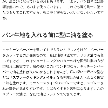
が、黒こげになっている部分もあります。（まぁ、パン自体には影
響は無いので、そのまま使っています。）これでも薄く均一に塗っ
たつもりでこれですから、相当薄く塗らないといけないいたいです
ね。
パン生地を入れる前に型に油を塗る
クッキーンペーパーを敷いてもでも良いんでしょうけど、ペーパー
をカットするのが面倒なので、私は油塗り派です。サラダ油でも良
いですけど、これはショートニングやバターの様な固形油脂の方が
型離れは確実です。底の浅いこのパウンド型なら、キッチーンペー
パーで油を塗れば良いのかもしれませんが、底の深い一斤パン型な
どは
「スプレークッキングオイル」
なる剥離油がまんべんなく確実
に油を塗れます。このムースタイプのスプレーですと、スプレーさ
れた部分が見えやすいです。しばらくすると透明になります。この
スプレーの油は、なたね油とレシチンでできてます。