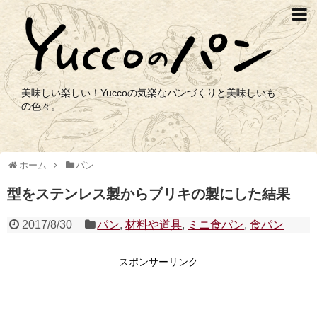
美味しい楽しい！Yuccoの気楽なパンづくりと美味しいも
の色々。
ホーム
パン
型をステンレス製からブリキの製にした結果
2017/8/30
パン
,
材料や道具
,
ミニ食パン
,
食パン
スポンサーリンク