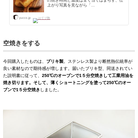
の焼き時間と温度は全く当てはまらず、仕
上がり写真を見ながら「...
yucco.jp
空焼きをする
今回購入したものは、
ブリキ製
。ステンレス製より断然熱伝統率が
良い素材なので期待感が増します。届いたブリキ型、同送されてい
た説明書に従って、
250℃のオーブンで1５分空焼きして工業用油を
焼き切ります。そして、薄くショートニングを塗って250℃のオー
ブンで1５分空焼き
しました。