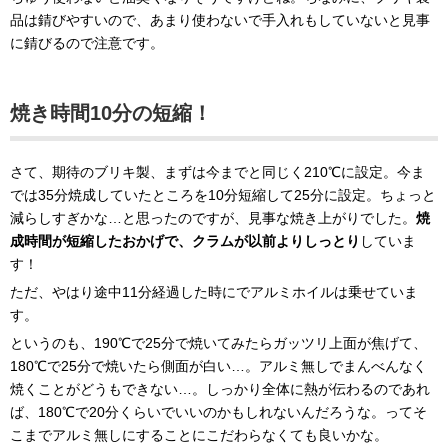
品は錆びやすいので、あまり使わないで手入れもしていないと見事
に錆びるので注意です。
焼き時間10分の短縮！
さて、期待のブリキ製、まずは今までと同じく210℃に設定。今ま
では35分焼成していたところを10分短縮して25分に設定。ちょっと
減らしすぎかな…と思ったのですが、見事な焼き上がりでした。
焼
成時間が短縮したおかげで、クラムが以前よりしっとり
していま
す！
ただ、やはり途中11分経過した時にでアルミホイルは乗せていま
す。
というのも、190℃で25分で焼いてみたらガッツリ上面が焦げて、
180℃で25分で焼いたら側面が白い…。アルミ無しでまんべんなく
焼くことがどうもできない…。しっかり全体に熱が伝わるのであれ
ば、180℃で20分くらいでいいのかもしれないんだろうな。ってそ
こまでアルミ無しにすることにこだわらなくても良いかな。