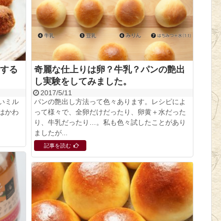
する
奇麗な仕上りは卵？牛乳？パンの艶出
し実験をしてみました。
2017/5/11
いミル
パンの艶出し方法って色々あります。レシピによ
はかわ
って様々で、全卵だけだったり、卵黄＋水だった
り、牛乳だったり…。私も色々試したことがあり
ましたが...
記事を読む