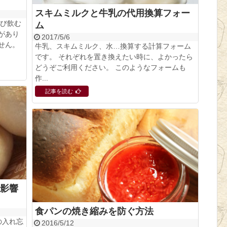
スキムミルクと牛乳の代用換算フォー
ぐび飲む
ム
があり
2017/5/6
せん。
牛乳、スキムミルク、水…換算する計算フォーム
です。 それぞれを置き換えたい時に、よかったら
どうぞご利用ください。 このようなフォームも
作...
記事を読む
影響
食パンの焼き縮みを防ぐ方法
の入れ忘
2016/5/12