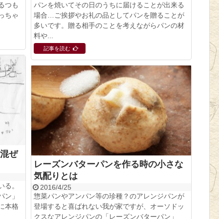
るつも
パンを焼いてその日のうちに届けることが出来る
っちゃ
場合…ご挨拶やお礼の品としてパンを贈ることが
多いです。贈る相手のことを考えながらパンの材
料や...
記事を読む
混ぜ
レーズンバターパンを作る時の小さな
気配りとは
いる。
2016/4/25
パン」
惣菜パンやアンパン等の珍種？のアレンジパンが
に本格
登場すると喜ばれない我が家ですが、オーソドッ
クスなアレンジパンの「レーズンバターパン」