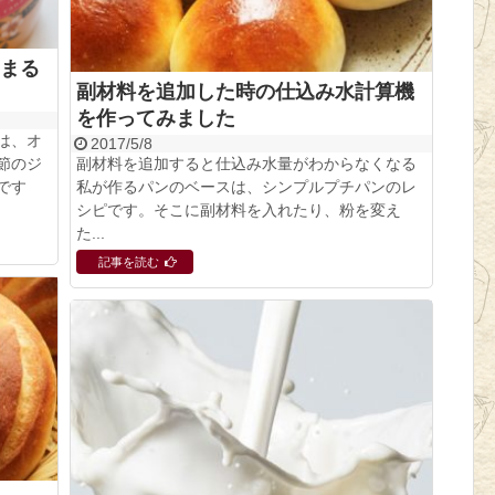
まる
副材料を追加した時の仕込み水計算機
を作ってみました
は、オ
2017/5/8
節のジ
副材料を追加すると仕込み水量がわからなくなる
です
私が作るパンのベースは、シンプルプチパンのレ
シピです。そこに副材料を入れたり、粉を変え
た...
記事を読む