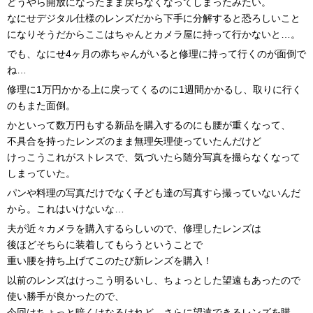
どうやら開放になったまま戻らなくなってしまったみたい。
なにせデジタル仕様のレンズだから下手に分解すると恐ろしいこと
になりそうだからここはちゃんとカメラ屋に持って行かないと…。
でも、なにせ4ヶ月の赤ちゃんがいると修理に持って行くのが面倒で
ね…
修理に1万円かかる上に戻ってくるのに1週間かかるし、取りに行く
のもまた面倒。
かといって数万円もする新品を購入するのにも腰が重くなって、
不具合を持ったレンズのまま無理矢理使っていたんだけど
けっこうこれがストレスで、気づいたら随分写真を撮らなくなって
しまっていた。
パンや料理の写真だけでなく子ども達の写真すら撮っていないんだ
から。これはいけないな…
夫が近々カメラを購入するらしいので、修理したレンズは
後ほどそちらに装着してもらうということで
重い腰を持ち上げてこのたび新レンズを購入！
以前のレンズはけっこう明るいし、ちょっとした望遠もあったので
使い勝手が良かったので、
今回はちょっと暗くはなるけれど、さらに望遠できるレンズを購