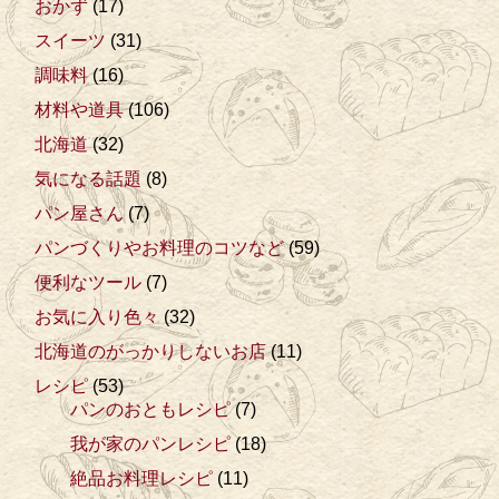
おかず
(17)
スイーツ
(31)
調味料
(16)
材料や道具
(106)
北海道
(32)
気になる話題
(8)
パン屋さん
(7)
パンづくりやお料理のコツなど
(59)
便利なツール
(7)
お気に入り色々
(32)
北海道のがっかりしないお店
(11)
レシピ
(53)
パンのおともレシピ
(7)
我が家のパンレシピ
(18)
絶品お料理レシピ
(11)