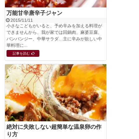
万能甘辛唐辛子ジャン
2015/11/11
小さなこどもがいると、予め辛みを加える料理が
できませんから、我が家では回鍋肉、麻婆豆腐、
バンバンジー、中華サラダ…主に辛みが欲しい中
華料理に...
記事を読む
絶対に失敗しない超簡単な温泉卵の作
り方