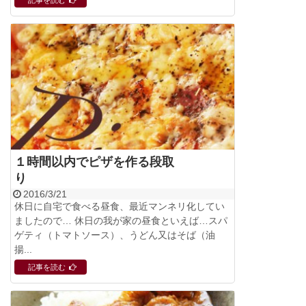
記事を読む
１時間以内でピザを作る段取
り
2016/3/21
休日に自宅で食べる昼食、最近マンネリ化してい
ましたので… 休日の我が家の昼食といえば…スパ
ゲティ（トマトソース）、うどん又はそば（油
揚...
記事を読む