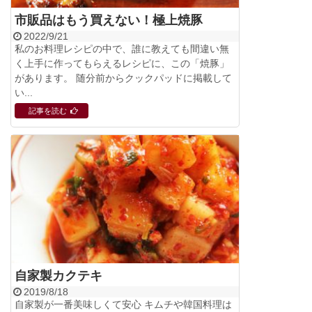
市販品はもう買えない！極上焼豚
2022/9/21
私のお料理レシピの中で、誰に教えても間違い無
く上手に作ってもらえるレシピに、この「焼豚」
があります。 随分前からクックパッドに掲載して
い...
記事を読む
自家製カクテキ
2019/8/18
自家製が一番美味しくて安心 キムチや韓国料理は