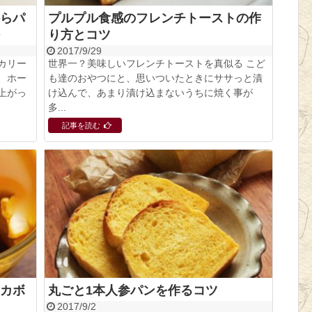
らパ
プルプル食感のフレンチトーストの作
り方とコツ
2017/9/29
カリー
世界一？美味しいフレンチトーストを真似る こど
、ホー
も達のおやつにと、思いついたときにササっと漬
上がっ
け込んで、あまり漬け込まないうちに焼く事が
多...
記事を読む
カボ
丸ごと1本人参パンを作るコツ
2017/9/2