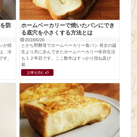
を防
ホームベーカリーで焼いたパンにでき
る底穴を小さくする方法とは
2018/6/26
ンが焼
とかち野酵母でホームベーカリー食パン 長女の誕
は、冷
生より共に歩んできたホームベーカリー依存生活
です。
も１２年目です。ここ数年はすっかり捏ね及び
発...
記事を読む