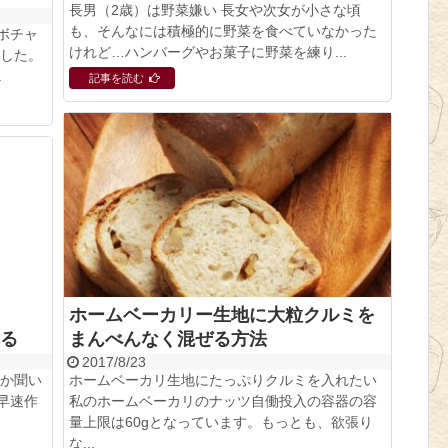
長男（2歳）は野菜嫌い 長女や次女が小さな頃
も、そんなには積極的に野菜を食べていなかった
ボチャ
けれど…ハンバーグやお菓子に野菜を練り...
ました。
.
記事を読む
ホームベーカリー生地に大粒クルミを
る
まんべんなく混ぜる方法
2017/8/23
だか聞い
ホームベーカリ生地にたっぷりクルミを入れたい
早速作
私のホームベーカリのナッツ自働投入の容器の容
量上限は60gとなっています。もっとも、欲張り
な...