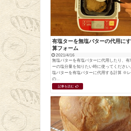
有塩ターを無塩バターの代用にす
算フォーム
2021/4/16
無塩バターを有塩バターに代用したり、有
ーの塩分量を知りたい時に使ってください。
塩バターを有塩バターに代用する計算 ※
の...
記事を読む