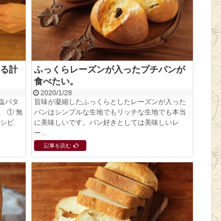
る計
ふっくらレーズンが入ったプチパンが
食べたい。
2020/1/28
塩バタ
旨味が凝縮したふっくらとしたレーズンが入った
 ① 無
パンはシンプルな生地でもリッチな生地でも本当
レシピ
に美味しいです。パン好きとしては美味しいレ
ー...
記事を読む