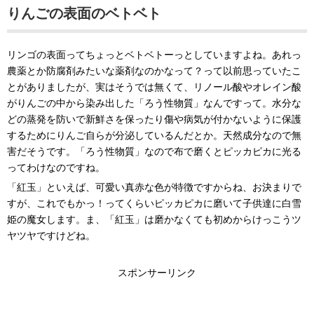
りんごの表面のベトベト
リンゴの表面ってちょっとベトベトーっとしていますよね。あれっ
農薬とか防腐剤みたいな薬剤なのかなって？って以前思っていたこ
とがありましたが、実はそうでは無くて、リノール酸やオレイン酸
がりんごの中から染み出した「ろう性物質」なんですって。水分な
どの蒸発を防いで新鮮さを保ったり傷や病気が付かないように保護
するためにりんご自らが分泌しているんだとか。天然成分なので無
害だそうです。「ろう性物質」なので布で磨くとピッカピカに光る
ってわけなのですね。
「紅玉」といえば、可愛い真赤な色が特徴ですからね、お決まりで
すが、これでもかっ！ってくらいピッカピカに磨いて子供達に白雪
姫の魔女します。ま、「紅玉」は磨かなくても初めからけっこうツ
ヤツヤですけどね。
スポンサーリンク