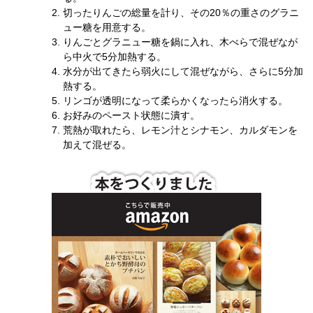
切ったりんごの総量を計り、その
20
％の重さのグラニ
ュー糖を用意する。
りんごとグラニュー糖を鍋に入れ、木べらで混ぜなが
ら中火で
5
分加熱する。
水分が出てきたら弱火にして混ぜながら、さらに
5
分加
熱する。
リンゴが透明になって柔らかくなったら消火する。
お好みのペースト状態に潰す。
荒熱が取れたら、レモン汁とシナモン、カルダモンを
加えて混ぜる。