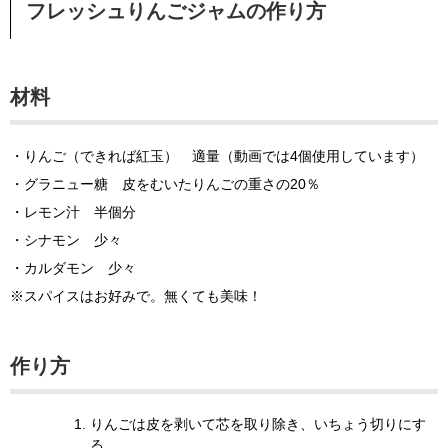
フレッシュりんごジャムの作り方
材料
・りんご（できれば紅玉） 適量（動画では
4
個使用しています）
・グラニュー糖 皮をむいたりんごの重さの
20
％
・レモン汁 半個分
・シナモン 少々
・カルダモン 少々
※
スパイスはお好みで。無くても美味！
作り方
りんごは皮を剥いて芯を取り除き、いちょう切りにす
る。