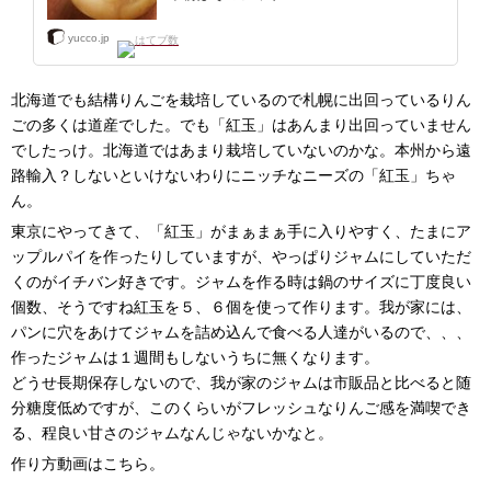
yucco.jp
北海道でも結構りんごを栽培しているので札幌に出回っているりん
ごの多くは道産でした。でも「紅玉」はあんまり出回っていません
でしたっけ。北海道ではあまり栽培していないのかな。本州から遠
路輸入？しないといけないわりにニッチなニーズの「紅玉」ちゃ
ん。
東京にやってきて、「紅玉」がまぁまぁ手に入りやすく、たまにア
ップルパイを作ったりしていますが、やっぱりジャムにしていただ
くのがイチバン好きです。ジャムを作る時は鍋のサイズに丁度良い
個数、そうですね紅玉を５、６個を使って作ります。我が家には、
パンに穴をあけてジャムを詰め込んで食べる人達がいるので、、、
作ったジャムは１週間もしないうちに無くなります。
どうせ長期保存しないので、我が家のジャムは市販品と比べると随
分糖度低めですが、このくらいがフレッシュなりんご感を満喫でき
る、程良い甘さのジャムなんじゃないかなと。
作り方動画はこちら。